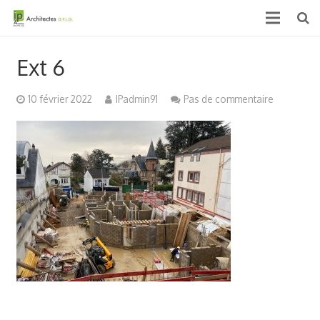
Accueil
Ext 6
Qui sommes nous ?
10 février 2022
IPadmin91
Pas de commentaire
Projets
Actualités & médias
Contact