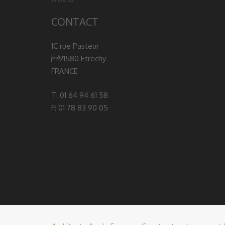
CONTACT
1C rue Pasteur
91580 Etrechy
FRANCE
T: 01 64 94 61 58
F: 01 78 83 90 05