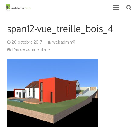
Accueil
span12-vue_treille_bois_4
Qui sommes nous ?
20 octobre 2017
webadmin91
Projets
Pas de commentaire
Actualités & médias
Contact