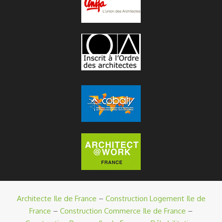
Architecte Ile de France
–
Construction Logement Ile de
France
–
Construction Commerce Ile de France
–