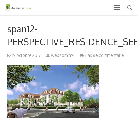
Accueil
span12-
Qui sommes nous ?
PERSPECTIVE_RESIDENCE_SE
Projets
19 octobre 2017
webadmin91
Pas de commentaire
Actualités & médias
Contact