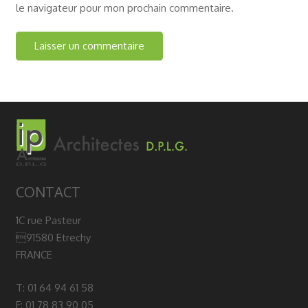
le navigateur pour mon prochain commentaire.
CONTACT
1C rue Pasteur
91580 Etrechy
FRANCE
T: 01 64 94 61 58
F: 01 78 83 90 05