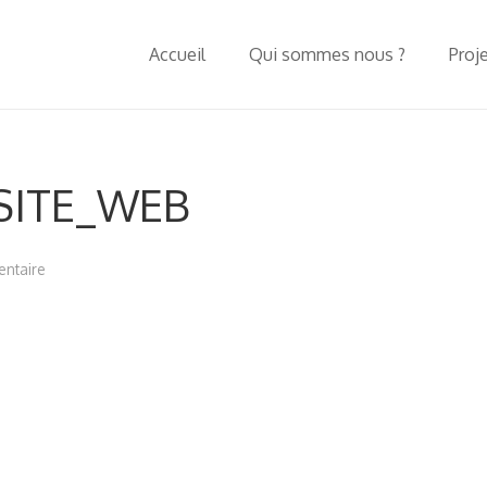
Accueil
Qui sommes nous ?
Proj
_SITE_WEB
ntaire