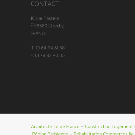
CONTACT
1C rue Pasteur
91580 Etrechy
FRANCE
T: 01 64 94 61 58
F: 01 78 83 90 05
Architecte Ile de France
–
Construction Logement I
Région Parisienne
–
Réhabilitation Commerces Ile