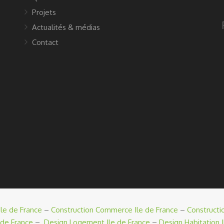
Projets
Actualités & médias
Contact
le de France
–
Construction Commerce Ile de France
–
Constructi
 de France
–
Design Logement Ile de France
–
Design Habitation I