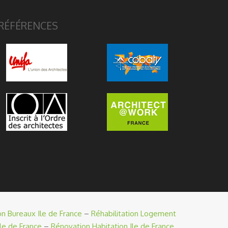
RÉFÉRENCES
on Bureaux Ile de France
–
Réhabilitation Logement
le de France
–
Rénovation Habitation Ile de France