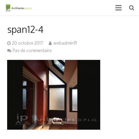
Accueil
span12-4
Qui sommes nous ?
20 octobre 2017
webadmin91
Projets
Pas de commentaire
Actualités & médias
Contact