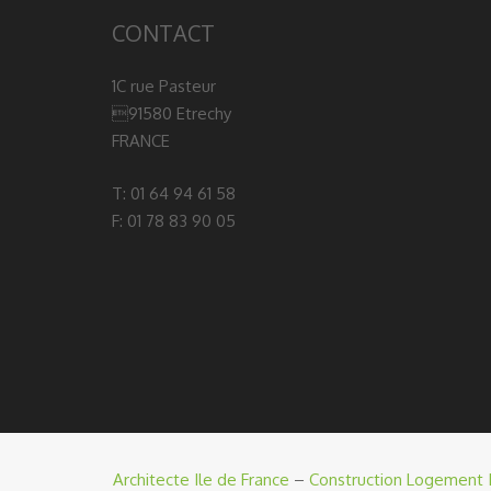
CONTACT
1C rue Pasteur
91580 Etrechy
FRANCE
T: 01 64 94 61 58
F: 01 78 83 90 05
Architecte Ile de France
–
Construction Logement I