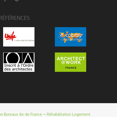
RÉFÉRENCES
on Bureaux Ile de France
–
Réhabilitation Logement