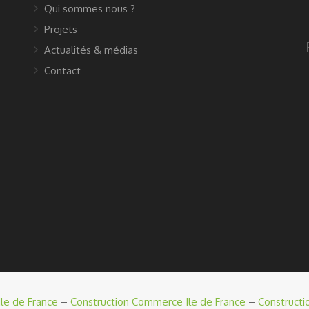
Qui sommes nous ?
Projets
Actualités & médias
Contact
le de France
–
Construction Commerce Ile de France
–
Constructi