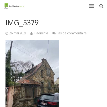
Accueil
IMG_5379
Qui sommes nous ?
26 mai 2021
IPadmin91
Pas de commentaire
Projets
Actualités & médias
Contact