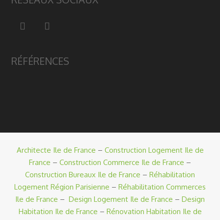
RÉFÉRENCES
Architecte Ile de France
–
Construction Logement Ile de
France
–
Construction Commerce Ile de France
–
Construction Bureaux Ile de France
–
Réhabilitation
Logement Région Parisienne
–
Réhabilitation Commerces
Ile de France
–
Design Logement Ile de France
–
Design
Habitation Ile de France
–
Rénovation Habitation Ile de