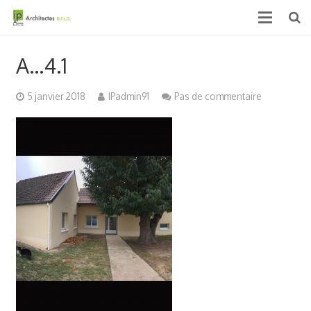
Accueil
A…4.1
Qui sommes nous ?
5 janvier 2018
IPadmin91
Pas de commentaire
Projets
Actualités & médias
Contact