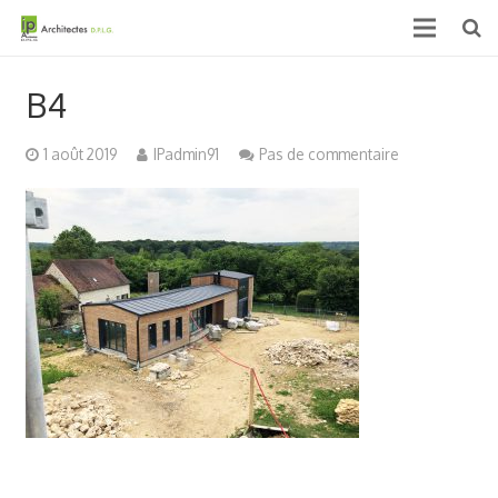
Accueil
B4
Qui sommes nous ?
1 août 2019
IPadmin91
Pas de commentaire
Projets
Actualités & médias
Contact