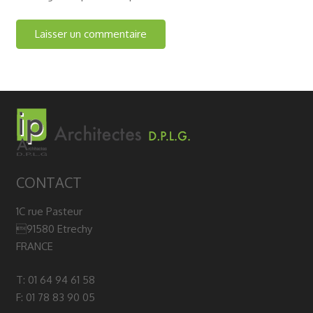
CONTACT
1C rue Pasteur
91580 Etrechy
FRANCE
T: 01 64 94 61 58
F: 01 78 83 90 05