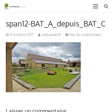
Accueil
span12-BAT_A_depuis_BAT_C
Qui sommes nous ?
19 octobre 2017
webadmin91
Pas de commentaire
Projets
Actualités & médias
Contact
Laisser un commentaire