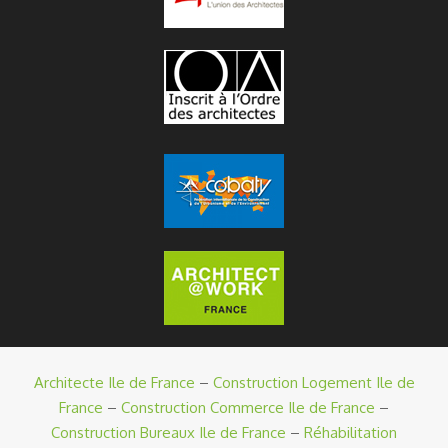
Architecte Ile de France
–
Construction Logement Ile de
France
–
Construction Commerce Ile de France
–
Construction Bureaux Ile de France
–
Réhabilitation