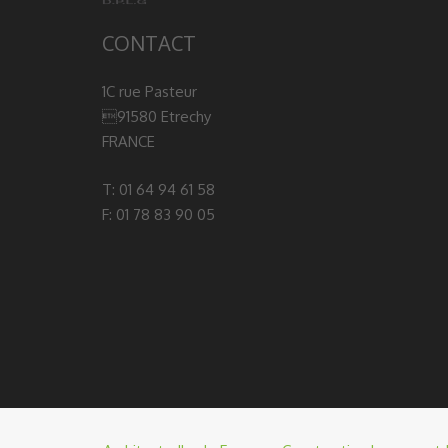
CONTACT
1C rue Pasteur
91580 Etrechy
FRANCE
T: 01 64 94 61 58
F: 01 78 83 90 05