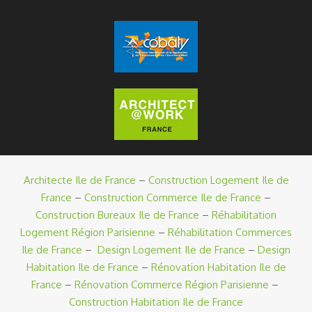
Architecte Ile de France
–
Construction Logement Ile de
France
–
Construction Commerce Ile de France
–
Construction Bureaux Ile de France
–
Réhabilitation
Logement Région Parisienne
–
Réhabilitation Commerces
Ile de France
–
Design Logement Ile de France
–
Design
Habitation Ile de France
–
Rénovation Habitation Ile de
France
–
Rénovation Commerce Région Parisienne
–
Construction Habitation Ile de France