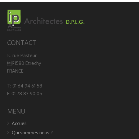
CONTACT
1C rue Pasteur
91580 Etrechy
FRANCE
T: 01 64 94 61 58
F: 01 78 83 90 05
MENU
Accueil
Qui sommes nous ?