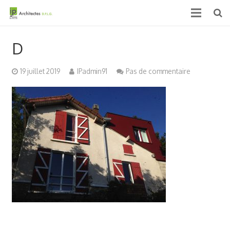
Accueil
D
Qui sommes nous ?
19 juillet 2019
IPadmin91
Pas de commentaire
Projets
Actualités & médias
Contact