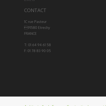
CONTACT
1C rue Pasteur
91580 Etrechy
FRANCE
T: 01 64 94 61 58
F: 01 78 83 90 05