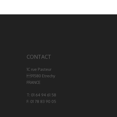
CONTACT
1C rue Pasteur
91580 Etrechy
FRANCE
T: 01 64 94 61 58
F: 01 78 83 90 05