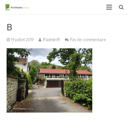
Accueil
B
Qui sommes nous ?
19 juillet 2019
IPadmin91
Pas de commentaire
Projets
Actualités & médias
Contact