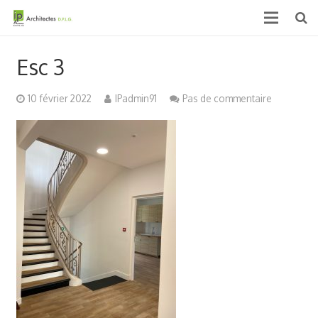
Accueil
Esc 3
Qui sommes nous ?
10 février 2022
IPadmin91
Pas de commentaire
Projets
Actualités & médias
Contact