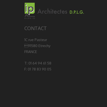
CONTACT
1C rue Pasteur
91580 Etrechy
FRANCE
T: 01 64 94 61 58
F: 01 78 83 90 05