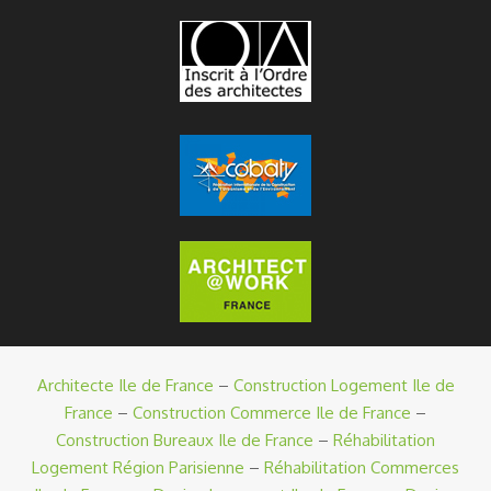
Architecte Ile de France
–
Construction Logement Ile de
France
–
Construction Commerce Ile de France
–
Construction Bureaux Ile de France
–
Réhabilitation
Logement Région Parisienne
–
Réhabilitation Commerces