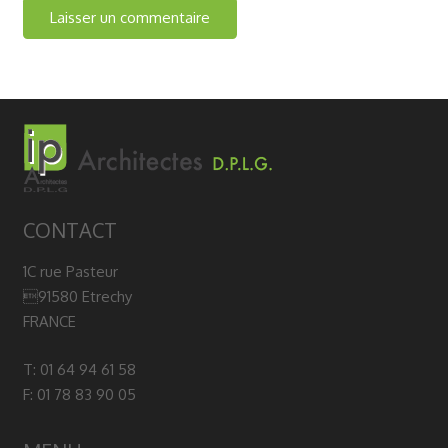
CONTACT
1C rue Pasteur
91580 Etrechy
FRANCE
T: 01 64 94 61 58
F: 01 78 83 90 05