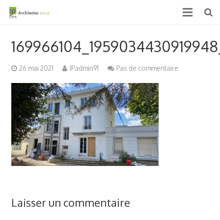
Accueil
169966104_1959034430919948
Qui sommes nous ?
26 mai 2021
IPadmin91
Pas de commentaire
Projets
Actualités & médias
Contact
Laisser un commentaire