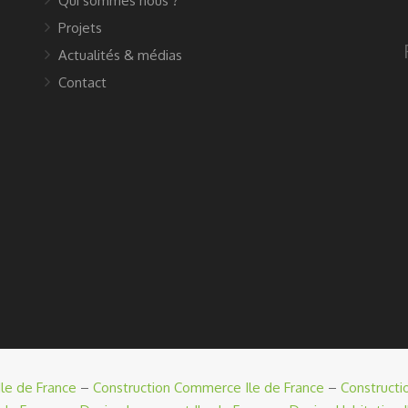
Qui sommes nous ?
Projets
Actualités & médias
Contact
le de France
–
Construction Commerce Ile de France
–
Constructi