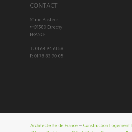
CONTACT
1C rue Pasteur
91580 Etrechy
FRANCE
T: 01 64 94 61 58
F: 01 78 83 90 05
Architecte Ile de France
–
Construction Logement I