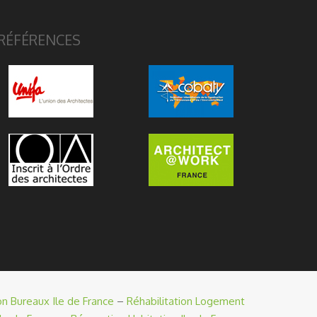
RÉFÉRENCES
on Bureaux Ile de France
–
Réhabilitation Logement