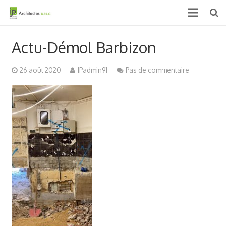
Accueil
Actu-Démol Barbizon
Qui sommes nous ?
26 août 2020
IPadmin91
Pas de commentaire
Projets
Actualités & médias
Contact