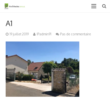
Accueil
A1
Qui sommes nous ?
19 juillet 2019
IPadmin91
Pas de commentaire
Projets
Actualités & médias
Contact