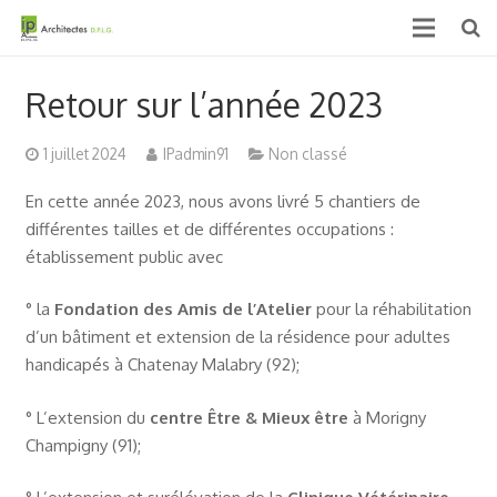
Accueil
Retour sur l’année 2023
Qui sommes nous ?
1 juillet 2024
IPadmin91
Non classé
Projets
En cette année 2023, nous avons livré 5 chantiers de
différentes tailles et de différentes occupations :
Actualités & médias
établissement public avec
Contact
° la
Fondation des Amis de l’Atelier
pour la réhabilitation
d’un bâtiment et extension de la résidence pour adultes
handicapés à Chatenay Malabry (92);
° L’extension du
centre Être & Mieux être
à Morigny
Champigny (91);