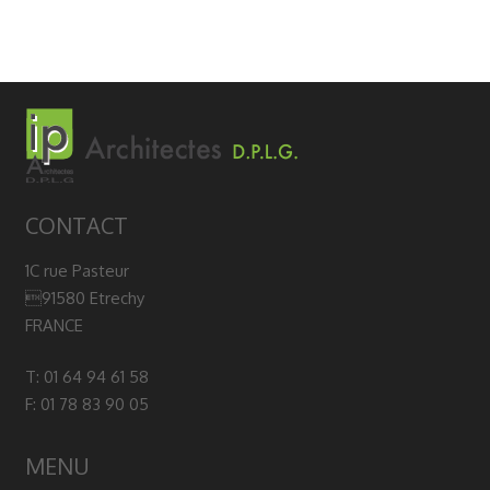
CONTACT
1C rue Pasteur
91580 Etrechy
FRANCE
T: 01 64 94 61 58
F: 01 78 83 90 05
MENU