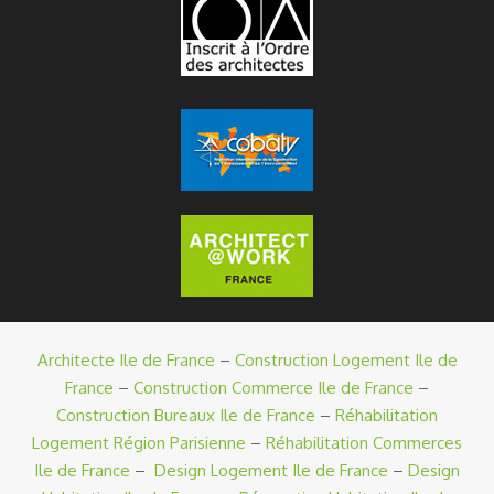
Architecte Ile de France
–
Construction Logement Ile de
France
–
Construction Commerce Ile de France
–
Construction Bureaux Ile de France
–
Réhabilitation
Logement Région Parisienne
–
Réhabilitation Commerces
Ile de France
–
Design Logement Ile de France
–
Design