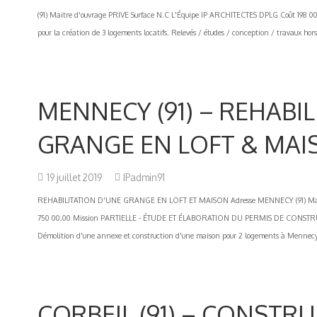
(91) Maitre d'ouvrage PRIVE Surface N.C L'Équipe IP ARCHITECTES DPLG Coût 198 0
pour la création de 3 logements locatifs. Relevés / études / conception / travaux hors 
MENNECY (91) – REHABI
GRANGE EN LOFT & MAI
19 juillet 2019
IPadmin91
REHABILITATION D'UNE GRANGE EN LOFT ET MAISON Adresse MENNECY (91) Maitr
750 00,00 Mission PARTIELLE - ÉTUDE ET ÉLABORATION DU PERMIS DE CONSTRUIRE D
Démolition d'une annexe et construction d'une maison pour 2 logements à Mennecy (
CORBEIL (91) – CONSTR