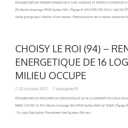
REHABILITATION TRANSFORMATION D'UNE GRANGE ET RESTRUCTURATION D'
(91) Maitre d'ouvrage PRIVE Surface NR L'Équipe IP ARCHITECTES DPLG Coût EN ÉTU
vieille grange pour création d'une maison. Restructuration de la maison existante 
CHOISY LE ROI (94) – R
ENERGETIQUE DE 16 LO
MILIEU OCCUPE
20 octobre 2017
webadmin91
RÉHABILITATION RENOVATION ENERGETIQUE DE 16 LOGEMENTS SOCIAUX EN MILIEU O
94600 CHOISY LE ROI Maitre d'ouvrage VALOPHIS Surface 864 m2 SHAB L'Équipe 
- En cours Description Ravalement des façades côté cour...