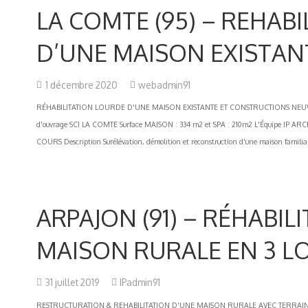
LA COMTE (95) – REHAB
D’UNE MAISON EXISTAN
1 décembre 2020
webadmin91
RÉHABILITATION LOURDE D'UNE MAISON EXISTANTE ET CONSTRUCTIONS NEUVES
d'ouvrage SCI LA COMTE Surface MAISON : 334 m2 et SPA : 210m2 L'Équipe IP AR
COURS Description Surélévation, démolition et reconstruction d'une maison familiale
ARPAJON (91) – RÉHABIL
MAISON RURALE EN 3 L
31 juillet 2019
IPadmin91
RESTRUCTURATION & REHABILITATION D'UNE MAISON RURALE AVEC TERRAIN 