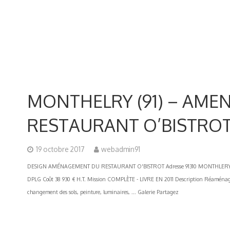
MONTHELRY (91) – AM
RESTAURANT O’BISTRO
19 octobre 2017
webadmin91
DESIGN AMÉNAGEMENT DU RESTAURANT O'BISTROT Adresse 91310 MONTHLERY Mai
DPLG Coût 38 930 € H.T. Mission COMPLÈTE - LIVRE EN 2011 Description Réaménage
changement des sols, peinture, luminaires, ... Galerie Partagez