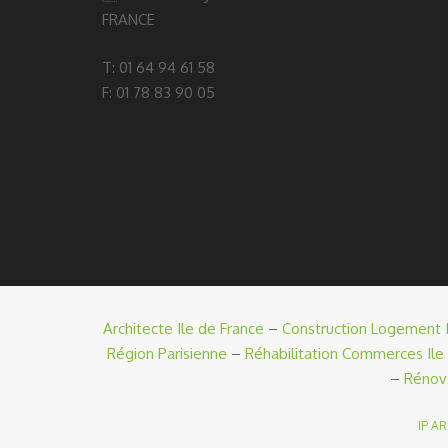
FRANCE
T: 01 64 94 61 58
F: 01 78 83 90 05
Architecte Ile de France
–
Construction Logement I
Région Parisienne
–
Réhabilitation Commerces Ile
–
Rénov
IP A