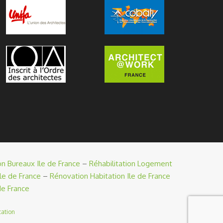
on Bureaux Ile de France
–
Réhabilitation Logement
le de France
–
Rénovation Habitation Ile de France
de France
ation