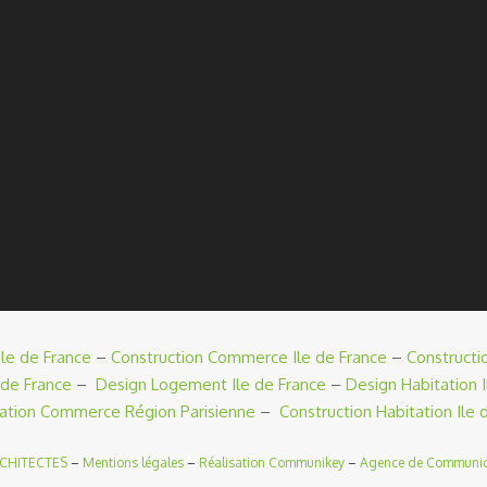
le de France
–
Construction Commerce Ile de France
–
Constructi
 de France
–
Design Logement Ile de France
–
Design Habitation I
ation Commerce Région Parisienne
–
Construction Habitation Ile 
RCHITECTES
–
Mentions légales
–
Réalisation Communikey
–
Agence de Communic