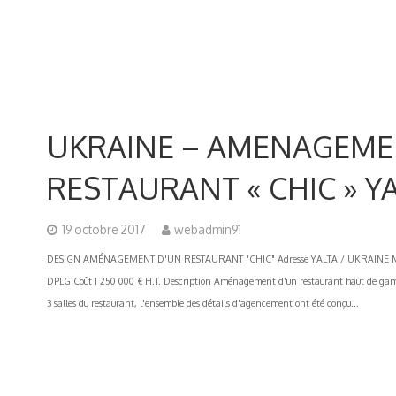
UKRAINE – AMENAGEME
RESTAURANT « CHIC » Y
19 octobre 2017
webadmin91
DESIGN AMÉNAGEMENT D'UN RESTAURANT "CHIC" Adresse YALTA / UKRAINE Maitr
DPLG Coût 1 250 000 € H.T. Description Aménagement d'un restaurant haut de gamme
3 salles du restaurant, l'ensemble des détails d'agencement ont été conçu...