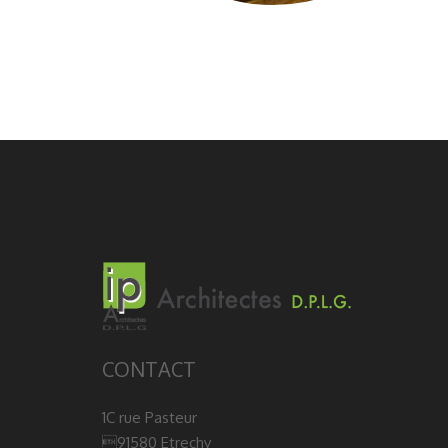
CONTACT
1C rue Pasteur
91580 Etrechy