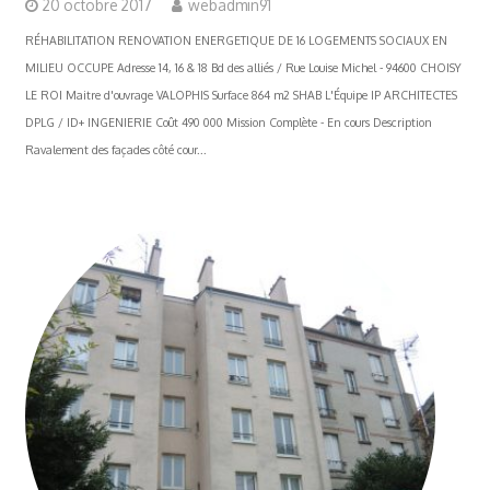
20 octobre 2017
webadmin91
RÉHABILITATION RENOVATION ENERGETIQUE DE 16 LOGEMENTS SOCIAUX EN
MILIEU OCCUPE Adresse 14, 16 & 18 Bd des alliés / Rue Louise Michel - 94600 CHOISY
LE ROI Maitre d'ouvrage VALOPHIS Surface 864 m2 SHAB L'Équipe IP ARCHITECTES
DPLG / ID+ INGENIERIE Coût 490 000 Mission Complète - En cours Description
Ravalement des façades côté cour...