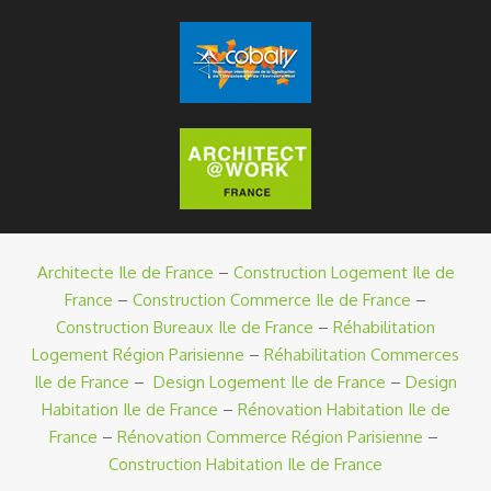
Architecte Ile de France
–
Construction Logement Ile de
France
–
Construction Commerce Ile de France
–
Construction Bureaux Ile de France
–
Réhabilitation
Logement Région Parisienne
–
Réhabilitation Commerces
Ile de France
–
Design Logement Ile de France
–
Design
Habitation Ile de France
–
Rénovation Habitation Ile de
France
–
Rénovation Commerce Région Parisienne
–
Construction Habitation Ile de France