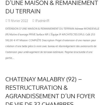
D’UNE MAISON & REMANIEMENT
DU TERRAIN
11 février 2022
IPadmin91
EXTENSION D'UNE MAISON & REMANIEMENT DU TERRAIN Adresse MONDEVILLE
(91) Maitre d'ouvrage PRIVE Surface NR L'Équipe IP ARCHITECTES DPLG Coût 253
592,00 € HT Mission COMPLÈTE Description Projet d’extension d’une maison pour
création d’une belle pièce à vivre avec bureau et réamnégement des avoisinants de
l’extension pour aménagement de terrasse extérieure. Reprise structurelle d’une
partie...
CHATENAY MALABRY (92) –
RESTRUCTURATION &
AGRANDISSEMENT D’UN FOYER
DE VIE DE 32 CHAMBRES