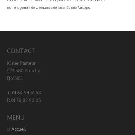
réaménagement de la terrasse extérieure. Galerie Partagez
CONTACT
1C rue Pasteur
91580 Etrechy
FRANCE
T: 01 64 94 61 58
F: 01 78 83 90 05
MENU
Accueil