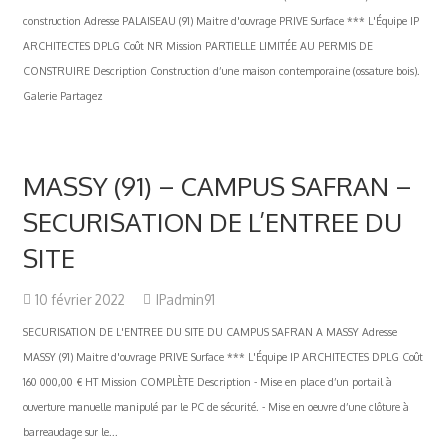
construction Adresse PALAISEAU (91) Maitre d'ouvrage PRIVE Surface *** L'Équipe IP
ARCHITECTES DPLG Coût NR Mission PARTIELLE LIMITÉE AU PERMIS DE
CONSTRUIRE Description Construction d’une maison contemporaine (ossature bois).
Galerie Partagez
MASSY (91) – CAMPUS SAFRAN –
SECURISATION DE L’ENTREE DU
SITE
10 février 2022
IPadmin91
SECURISATION DE L'ENTREE DU SITE DU CAMPUS SAFRAN A MASSY Adresse
MASSY (91) Maitre d'ouvrage PRIVE Surface *** L'Équipe IP ARCHITECTES DPLG Coût
160 000,00 € HT Mission COMPLÈTE Description - Mise en place d’un portail à
ouverture manuelle manipulé par le PC de sécurité. - Mise en oeuvre d’une clôture à
barreaudage sur le...